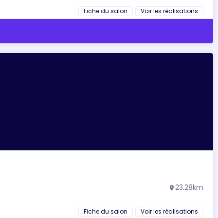
Fiche du salon
Voir les réalisations
23.28km
location_on
Fiche du salon
Voir les réalisations