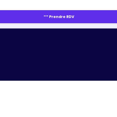
more_horiz
Prendre RDV