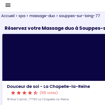
menu
Accueil
> spa
> massage-duo
> souppes-sur-loing-77
Réservez votre Massage duo à Souppes-
Douceur de soi - La Chapelle-la-Reine
star
star
star
star
star_half
(105 votes)
16 Rue Carnot , 77760 La Chapelle-la-Reine