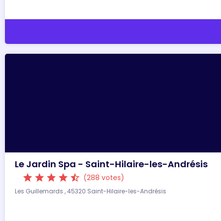
Le Jardin Spa - Saint-Hilaire-les-Andrésis
star
star
star
star
star_half
(288 votes)
Les Guillemards , 45320 Saint-Hilaire-les-Andrésis