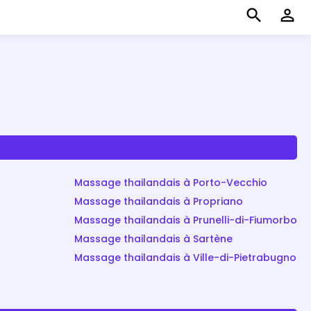
search
perm_identity
Massage thailandais à Porto-Vecchio
Massage thailandais à Propriano
Massage thailandais à Prunelli-di-Fiumorbo
Massage thailandais à Sartène
Massage thailandais à Ville-di-Pietrabugno