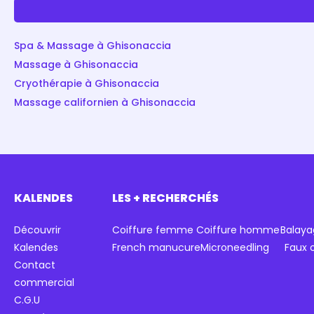
Spa & Massage à Ghisonaccia
Massage à Ghisonaccia
Cryothérapie à Ghisonaccia
Massage californien à Ghisonaccia
KALENDES
LES + RECHERCHÉS
Découvrir
Coiffure femme
Coiffure homme
Balaya
Kalendes
French manucure
Microneedling
Faux 
Contact
commercial
C.G.U