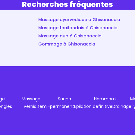
Recherches fréquentes
Massage ayurvédique à Ghisonaccia
Massage thailandais à Ghisonaccia
Massage duo à Ghisonaccia
Gommage à Ghisonaccia
ge
Massage
Sauna
Hammam
Ma
ongles
Vernis semi-permanent
Epilation définitive
Drainage 