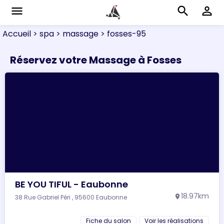
menu
search
perm_identity
Accueil
> spa
> massage
> fosses-95
Réservez votre Massage à Fosses
BE YOU TIFUL - Eaubonne
18.97km
38 Rue Gabriel Péri , 95600 Eaubonne
location_on
Fiche du salon
Voir les réalisations