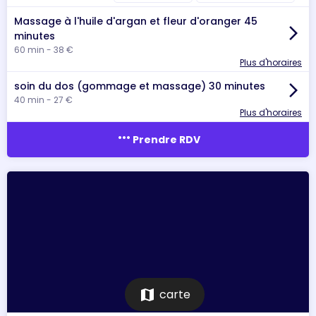
Massage à l'huile d'argan et fleur d'oranger 45
arrow_forward_ios
minutes
60 min - 38 €
Plus d'horaires
soin du dos (gommage et massage) 30 minutes
arrow_forward_ios
40 min - 27 €
Plus d'horaires
more_horiz
Prendre RDV
map
carte