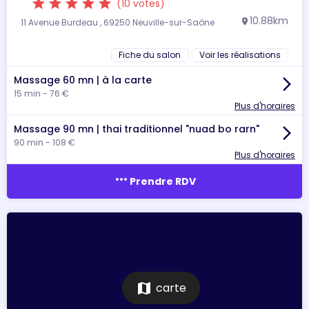
star
star
star
star
star
(10 votes)
10.88km
11 Avenue Burdeau , 69250 Neuville-sur-Saône
location_on
Fiche du salon
Voir les réalisations
Massage 60 mn | à la carte
arrow_forward_ios
15 min - 76 €
Plus d'horaires
Massage 90 mn | thai traditionnel "nuad bo rarn"
arrow_forward_ios
90 min - 108 €
Plus d'horaires
more_horiz
Prendre RDV
map
carte