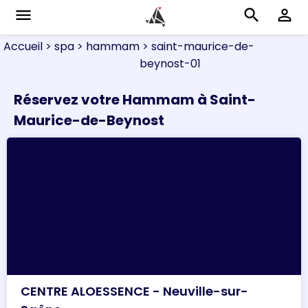
menu
search
perm_identity
Accueil
> spa
> hammam
> saint-maurice-de-
beynost-01
Réservez votre Hammam à Saint-
Maurice-de-Beynost
CENTRE ALOESSENCE - Neuville-sur-