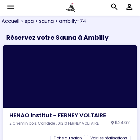
menu
search
perm_identity
Accueil
> spa
> sauna
> ambilly-74
Réservez votre Sauna à Ambilly
HENAO institut - FERNEY VOLTAIRE
11.24km
2 Chemin bois Candide , 01210 FERNEY VOLTAIRE
location_on
Fiche du salon
Voir les réalisations