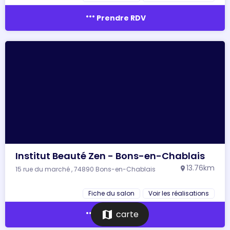
more_horiz
Prendre RDV
Institut Beauté Zen - Bons-en-Chablais
13.76km
15 rue du marché , 74890 Bons-en-Chablais
location_on
Fiche du salon
Voir les réalisations
more_horiz
map
carte
Prendre RDV