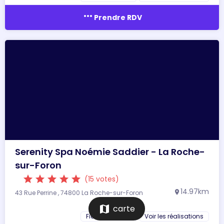
more_horiz
Prendre RDV
Serenity Spa Noémie Saddier - La Roche-
sur-Foron
star
star
star
star
star
(15 votes)
14.97km
43 Rue Perrine , 74800 La Roche-sur-Foron
location_on
map
carte
Fiche du salon
Voir les réalisations