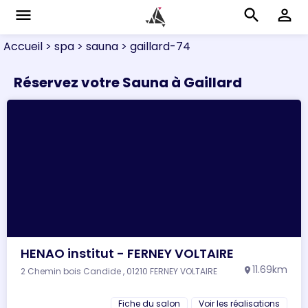
menu
search
perm_identity
Accueil
> spa
> sauna
> gaillard-74
Réservez votre Sauna à Gaillard
HENAO institut - FERNEY VOLTAIRE
11.69km
2 Chemin bois Candide , 01210 FERNEY VOLTAIRE
location_on
Fiche du salon
Voir les réalisations