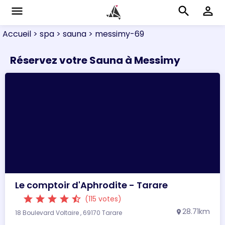
menu
search
perm_identity
Accueil
> spa
> sauna
> messimy-69
Réservez votre Sauna à Messimy
Le comptoir d'Aphrodite - Tarare
star
star
star
star
star_half
(115 votes)
28.71km
18 Boulevard Voltaire , 69170 Tarare
location_on