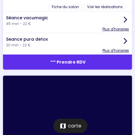
Fiche du salon
Voir les réalisations
Séance vacumagic
arrow_forward_ios
45 min - 22 €
Plus d'horaires
Seance pura detox
arrow_forward_ios
30 min - 22 €
Plus d'horaires
more_horiz
Prendre RDV
map
carte