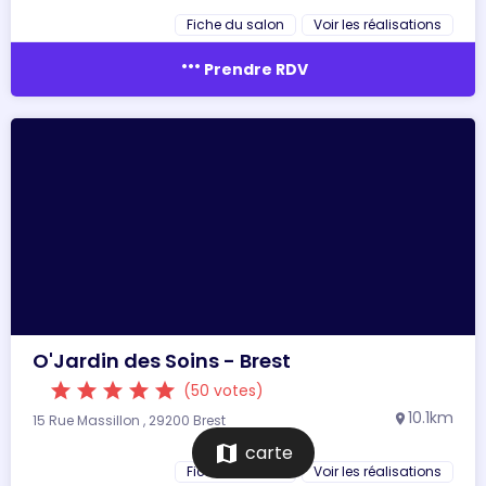
Fiche du salon
Voir les réalisations
more_horiz
Prendre RDV
O'Jardin des Soins - Brest
star
star
star
star
star
(50 votes)
10.1km
15 Rue Massillon , 29200 Brest
location_on
map
carte
Fiche du salon
Voir les réalisations