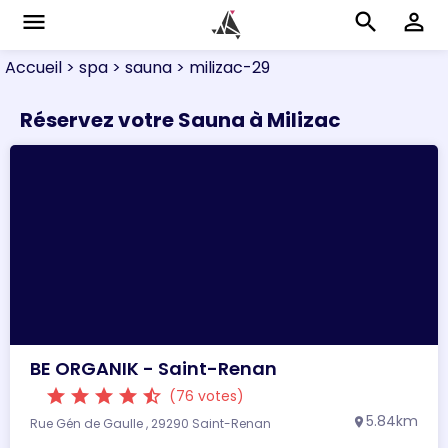
menu
search
perm_identity
Accueil
> spa
> sauna
> milizac-29
Réservez votre Sauna à Milizac
BE ORGANIK - Saint-Renan
star
star
star
star
star_half
(76 votes)
5.84km
Rue Gén de Gaulle , 29290 Saint-Renan
location_on