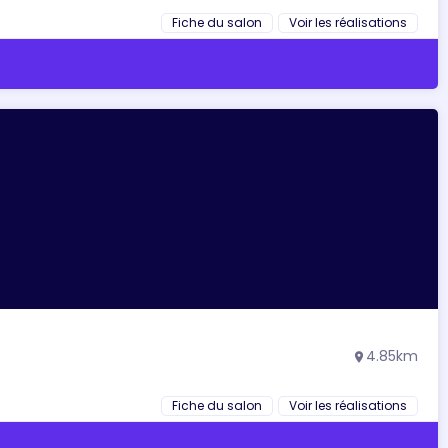
Fiche du salon
Voir les réalisations
4.85km
location_on
Fiche du salon
Voir les réalisations