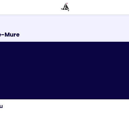
de-Mure
u