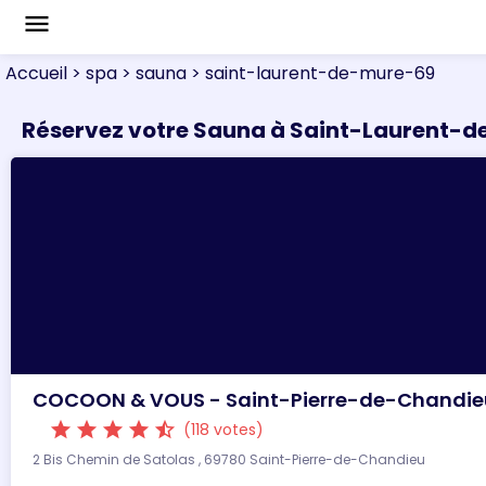
menu
Accueil
> spa
> sauna
> saint-laurent-de-mure-69
Réservez votre Sauna à Saint-Laurent-
COCOON & VOUS - Saint-Pierre-de-Chandie
star
star
star
star
star_half
(118 votes)
2 Bis Chemin de Satolas , 69780 Saint-Pierre-de-Chandieu