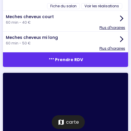
Fiche du salon
Voir les réalisations
Meches cheveux court
arrow_forward_ios
60 min - 40 €
Plus d'horaires
Meches cheveux mi long
arrow_forward_ios
60 min - 50 €
Plus d'horaires
more_horiz
Prendre RDV
map
carte