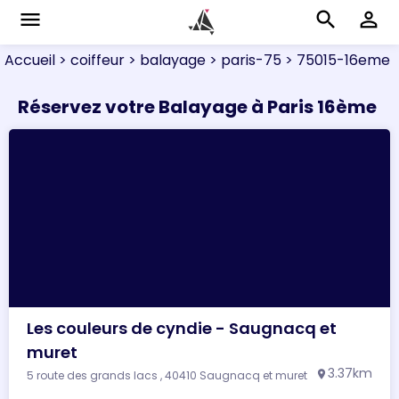
menu
search
perm_identity
Accueil
> coiffeur
> balayage
> paris-75
> 75015-16eme
Réservez votre Balayage à Paris 16ème
Les couleurs de cyndie - Saugnacq et
muret
3.37km
5 route des grands lacs , 40410 Saugnacq et muret
location_on