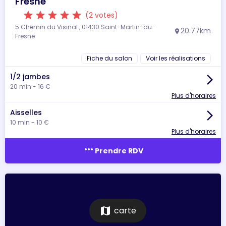
Fresne
star
star
star
star
star
(2 votes)
5 Chemin du Visinal , 01430 Saint-Martin-du-
20.77km
location_on
Fresne
Fiche du salon
Voir les réalisations
1/2 jambes
arrow_forward_ios
20 min - 16 €
Plus d'horaires
Aisselles
arrow_forward_ios
10 min - 10 €
Plus d'horaires
more_horiz
Prendre RDV
map
carte