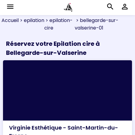
menu
search
perm_identity
Accueil
> epilation
> epilation-
> bellegarde-sur-
cire
valserine-01
Réservez votre Epilation cire à
Bellegarde-sur-Valserine
Virginie Esthétique - Saint-Martin-du-