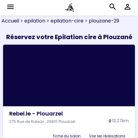
menu
search
perm_identity
Accueil
> epilation
> epilation-cire
> plouzane-29
Réservez votre Epilation cire à Plouzané
Rebel.le - Plouarzel
13.27km
275 Rue de Rubian , 29810 Plouarzel
location_on
Fiche du salon
Voir les réalisations