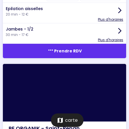
Epilation aisselles
arrow_forward_ios
20 min - 12 €
Plus d'horaires
Jambes - 1/2
arrow_forward_ios
30 min - 17 €
Plus d'horaires
more_horiz
Prendre RDV
map
carte
BE ORGANIK - Saint-Renan