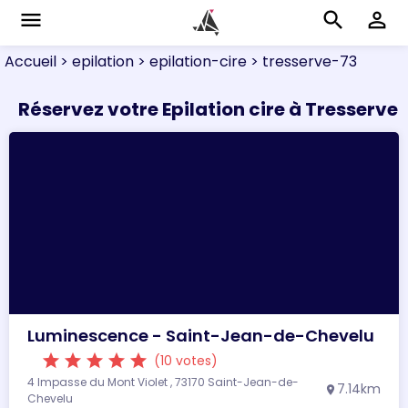
menu
search
perm_identity
Accueil
> epilation
> epilation-cire
> tresserve-73
Réservez votre Epilation cire à Tresserve
Luminescence - Saint-Jean-de-Chevelu
star
star
star
star
star
(10 votes)
4 Impasse du Mont Violet , 73170 Saint-Jean-de-
7.14km
location_on
Chevelu