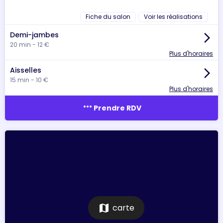
Fiche du salon
Voir les réalisations
Demi-jambes
arrow_forward_ios
20 min - 12 €
Plus d'horaires
Aisselles
arrow_forward_ios
15 min - 10 €
Plus d'horaires
more_horiz
Prendre RDV
map
carte