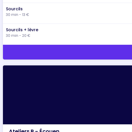
Sourcils
30 min - 13 €
Sourcils + lèvre
30 min - 20 €
Ateliers B - Écouen