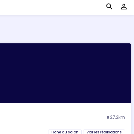
search
perm_identity
27.2km
location_on
Fiche du salon
Voir les réalisations