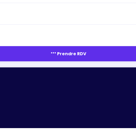
more_horiz
Prendre RDV