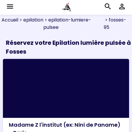
menu
search
perm_identity
Accueil
> epilation
> epilation-lumiere-
> fosses-
pulsee
95
Réservez votre Epilation lumière pulsée à
Fosses
Madame Z l'institut (ex: Nini de Paname)