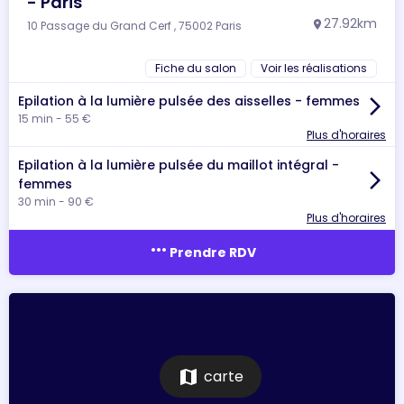
- Paris
27.92km
10 Passage du Grand Cerf , 75002 Paris
location_on
Fiche du salon
Voir les réalisations
Epilation à la lumière pulsée des aisselles - femmes
arrow_forward_ios
15 min - 55 €
Plus d'horaires
Epilation à la lumière pulsée du maillot intégral -
arrow_forward_ios
femmes
30 min - 90 €
Plus d'horaires
more_horiz
Prendre RDV
map
carte