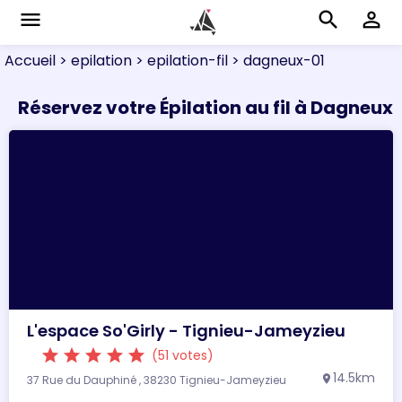
menu
search
perm_identity
Accueil
> epilation
> epilation-fil
> dagneux-01
Réservez votre Épilation au fil à Dagneux
L'espace So'Girly - Tignieu-Jameyzieu
star
star
star
star
star
(51 votes)
14.5km
37 Rue du Dauphiné , 38230 Tignieu-Jameyzieu
location_on