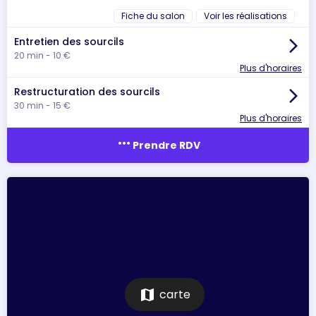
Fiche du salon
Voir les réalisations
Entretien des sourcils
arrow_forward_ios
20 min - 10 €
Plus d'horaires
Restructuration des sourcils
arrow_forward_ios
30 min - 15 €
Plus d'horaires
more_horiz
Prendre RDV
map
carte