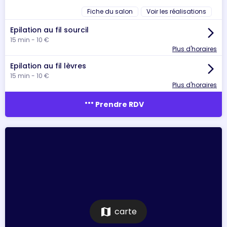
Fiche du salon
Voir les réalisations
Epilation au fil sourcil
arrow_forward_ios
15 min - 10 €
Plus d'horaires
Epilation au fil lèvres
arrow_forward_ios
15 min - 10 €
Plus d'horaires
more_horiz
Prendre RDV
map
carte