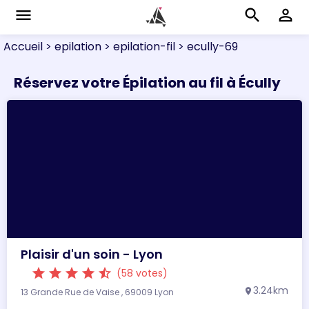
menu
search
perm_identity
Accueil
> epilation
> epilation-fil
> ecully-69
Réservez votre Épilation au fil à Écully
Plaisir d'un soin - Lyon
star
star
star
star
star_half
(58 votes)
3.24km
13 Grande Rue de Vaise , 69009 Lyon
location_on