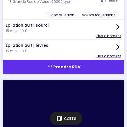
7.05km
13 Grande Rue de Vaise , 69009 Lyon
location_on
Fiche du salon
Voir les réalisations
Epilation au fil sourcil
arrow_forward_ios
15 min - 10 €
Plus d'horaires
Epilation au fil lèvres
arrow_forward_ios
15 min - 10 €
Plus d'horaires
more_horiz
Prendre RDV
map
carte