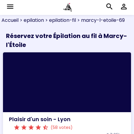
menu
search
perm_identity
Accueil
> epilation
> epilation-fil
> marcy-l-etoile-69
Réservez votre Épilation au fil à Marcy-
l'Étoile
Plaisir d'un soin - Lyon
star
star
star
star
star_half
(58 votes)