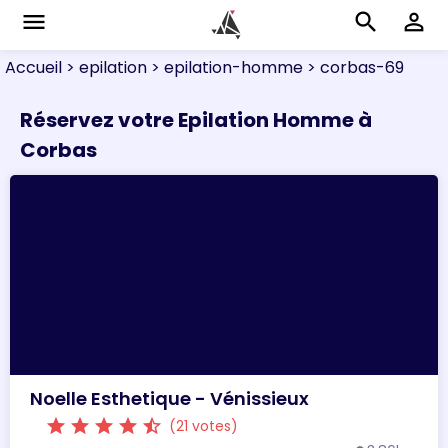
menu
search
perm_identity
Accueil
> epilation
> epilation-homme
> corbas-69
Réservez votre Epilation Homme à
Corbas
Noelle Esthetique - Vénissieux
star
star
star
star
star_half
(21 votes)