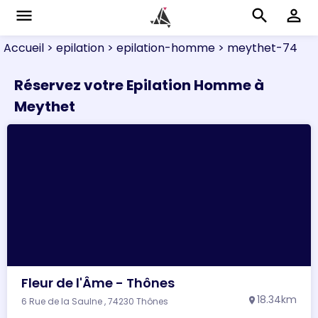
menu
search
perm_identity
Accueil
> epilation
> epilation-homme
> meythet-74
Réservez votre Epilation Homme à
Meythet
Fleur de l'Âme - Thônes
18.34km
6 Rue de la Saulne , 74230 Thônes
location_on