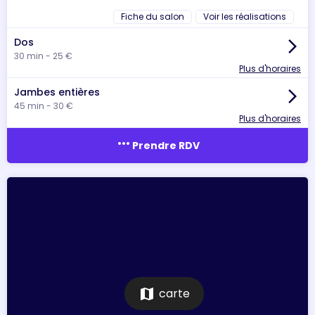
Fiche du salon
Voir les réalisations
Dos
arrow_forward_ios
30 min - 25 €
Plus d'horaires
Jambes entières
arrow_forward_ios
45 min - 30 €
Plus d'horaires
more_horiz
Prendre RDV
map
carte