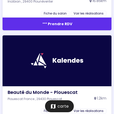
16.85km
Inizibian , 29400 Plounéventer
location_on
Fiche du salon
Voir les réalisations
more_horiz
Prendre RDV
Beauté du Monde - Plouescat
1.2km
Plouescat France , 29430 Plouescat
location_on
map
carte
Fiche du salon
Voir les réalisations