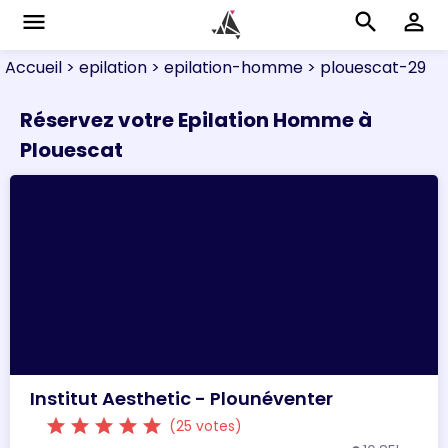
menu
search
perm_identity
Accueil
> epilation
> epilation-homme
> plouescat-29
Réservez votre Epilation Homme à
Plouescat
Institut Aesthetic - Plounéventer
star
star
star
star
star
(25 votes)