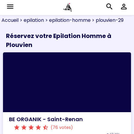
menu
search
perm_identity
Accueil
> epilation
> epilation-homme
> plouvien-29
Réservez votre Epilation Homme à
Plouvien
BE ORGANIK - Saint-Renan
star
star
star
star
star_half
(76 votes)