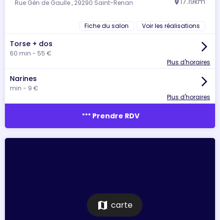
17.19km
Rue Gén de Gaulle , 29290 Saint-Renan
location_on
Fiche du salon
Voir les réalisations
Torse + dos
arrow_forward_ios
60 min - 55 €
Plus d'horaires
Narines
arrow_forward_ios
min - 9 €
Plus d'horaires
more_horiz
Prendre RDV
map
carte