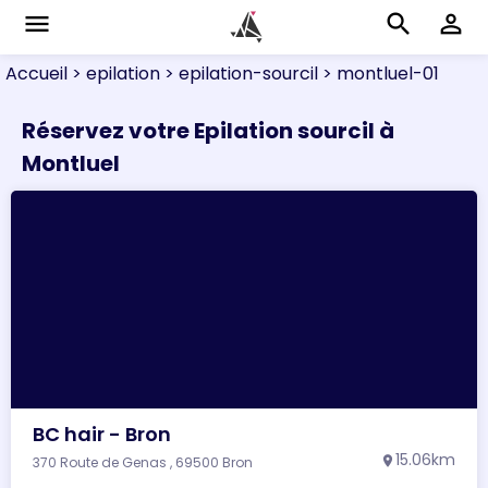
menu
search
perm_identity
Accueil
> epilation
> epilation-sourcil
> montluel-01
Réservez votre Epilation sourcil à
Montluel
BC hair - Bron
15.06km
370 Route de Genas , 69500 Bron
location_on