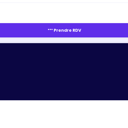
more_horiz
Prendre RDV