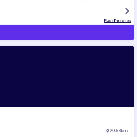
arrow_forward_ios
Plus d'horaires
20.58km
location_on