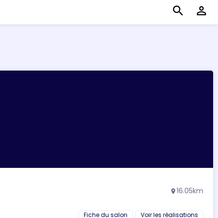
search
perm_identity
16.05km
location_on
Fiche du salon
Voir les réalisations