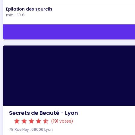
Epilation des sourcils
min - 10 €
Secrets de Beauté - Lyon
star
star
star
star
star_half
(191 votes)
78 Rue Ney , 69006 Lyon