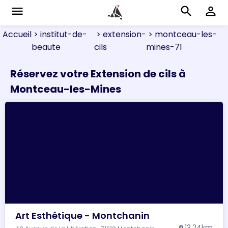
menu
search
perm_identity
Accueil
> institut-de-
> extension-
> montceau-les-
beaute
cils
mines-71
Réservez votre Extension de cils à
Montceau-les-Mines
Art Esthétique - Montchanin
13.24km