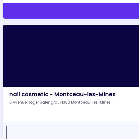
nail cosmetic - Montceau-les-Mines
6 Avenue Roger Salengro , 71300 Montceau-les-Mines