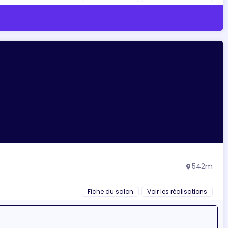
542m
location_on
Fiche du salon
Voir les réalisations