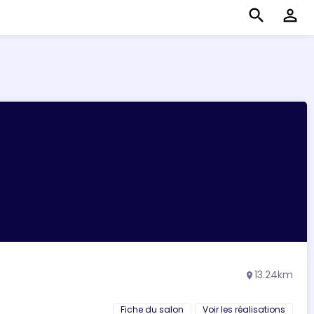
search
perm_identity
13.24km
location_on
Fiche du salon
Voir les réalisations