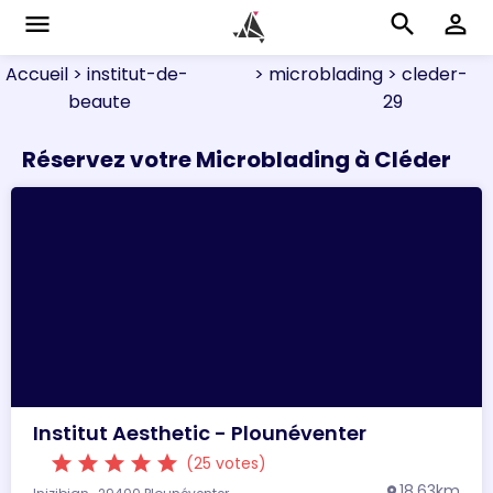
menu
search
perm_identity
Accueil
> institut-de-
> microblading
> cleder-
beaute
29
Réservez votre Microblading à Cléder
Institut Aesthetic - Plounéventer
star
star
star
star
star
(25 votes)
18.63km
location_on