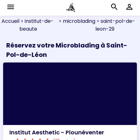
menu
search
perm_identity
Accueil
> institut-de-
> microblading
> saint-pol-de-
beaute
leon-29
Réservez votre Microblading à Saint-
Pol-de-Léon
Institut Aesthetic - Plounéventer