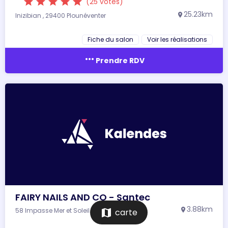
star
star
star
star
star
(25 votes)
25.23km
Inizibian , 29400 Plounéventer
location_on
Fiche du salon
Voir les réalisations
more_horiz
Prendre RDV
FAIRY NAILS AND CO - Santec
3.88km
58 Impasse Mer et Soleil , 29250 Santec
location_on
map
carte