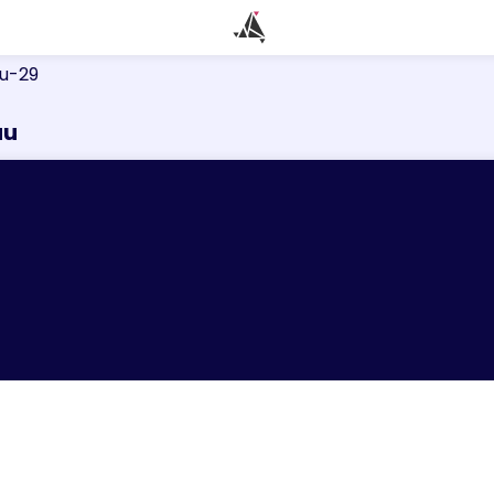
u-29
au