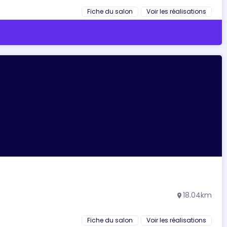
Fiche du salon
Voir les réalisations
18.04km
location_on
Fiche du salon
Voir les réalisations