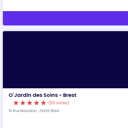
O'Jardin des Soins - Brest
star
star
star
star
star
(50 votes)
15 Rue Massillon , 29200 Brest