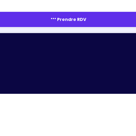
more_horiz
Prendre RDV