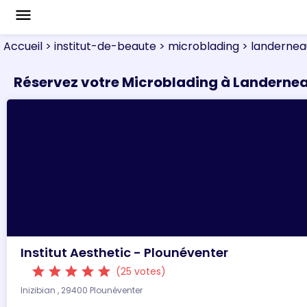
menu
Accueil
> institut-de-beaute
> microblading
> landernea
Réservez votre Microblading à Landerne
Institut Aesthetic - Plounéventer
star
star
star
star
star
(25 votes)
Inizibian , 29400 Plounéventer