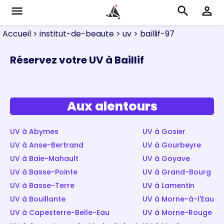
menu
search
perm_identity
Accueil
> institut-de-beaute
> uv
> baillif-97
Réservez votre UV à Baillif
Aux alentours
UV à Abymes
UV à Gosier
UV à Anse-Bertrand
UV à Gourbeyre
UV à Baie-Mahault
UV à Goyave
UV à Basse-Pointe
UV à Grand-Bourg
UV à Basse-Terre
UV à Lamentin
UV à Bouillante
UV à Morne-à-l'Eau
UV à Capesterre-Belle-Eau
UV à Morne-Rouge