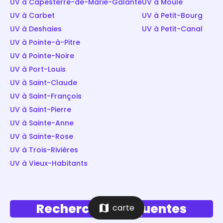
UV à Capesterre-de-Marie-Galante
UV à Moule
UV à Carbet
UV à Petit-Bourg
UV à Deshaies
UV à Petit-Canal
UV à Pointe-à-Pitre
UV à Pointe-Noire
UV à Port-Louis
UV à Saint-Claude
UV à Saint-François
UV à Saint-Pierre
UV à Sainte-Anne
UV à Sainte-Rose
UV à Trois-Rivières
UV à Vieux-Habitants
Recherches fréquentes
map
carte