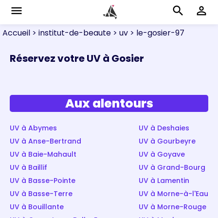
menu
search
perm_identity
Accueil
> institut-de-beaute
> uv
> le-gosier-97
Réservez votre UV à Gosier
Aux alentours
UV à Abymes
UV à Deshaies
UV à Anse-Bertrand
UV à Gourbeyre
UV à Baie-Mahault
UV à Goyave
UV à Baillif
UV à Grand-Bourg
UV à Basse-Pointe
UV à Lamentin
UV à Basse-Terre
UV à Morne-à-l'Eau
UV à Bouillante
UV à Morne-Rouge