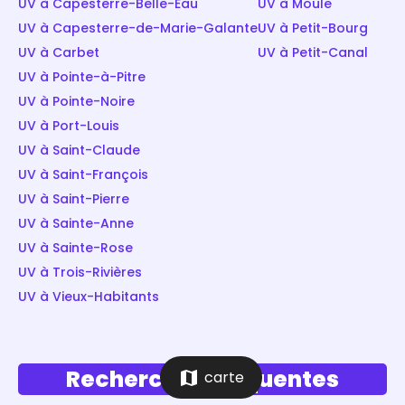
UV à Capesterre-Belle-Eau
UV à Moule
UV à Capesterre-de-Marie-Galante
UV à Petit-Bourg
UV à Carbet
UV à Petit-Canal
UV à Pointe-à-Pitre
UV à Pointe-Noire
UV à Port-Louis
UV à Saint-Claude
UV à Saint-François
UV à Saint-Pierre
UV à Sainte-Anne
UV à Sainte-Rose
UV à Trois-Rivières
UV à Vieux-Habitants
Recherches fréquentes
map
carte