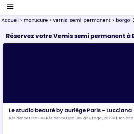
menu
Accueil
> manucure
> vernis-semi-permanent
> borgo-
Réservez votre Vernis semi permanent à
Le studio beauté by auriège Paris - Lucciana
Résidence Élisa Lieu Résidence Élisa Lieu dit U Lago , 20290 Lucciana