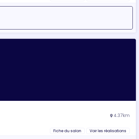
4.37km
location_on
Fiche du salon
Voir les réalisations