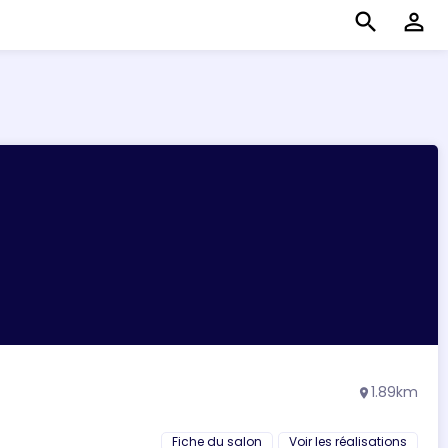
search
perm_identity
1.89km
location_on
Fiche du salon
Voir les réalisations