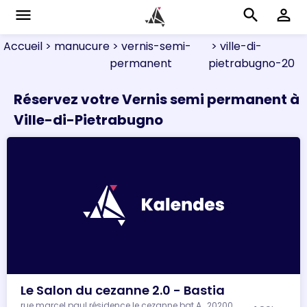
menu
search
perm_identity
Accueil
> manucure
> vernis-semi-
> ville-di-
permanent
pietrabugno-20
Réservez votre Vernis semi permanent à
Ville-di-Pietrabugno
Le Salon du cezanne 2.0 - Bastia
rue marcel paul résidence le cezanne bat A , 20200