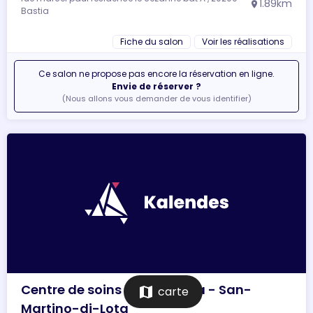
1.89km
location_on
Bastia
Fiche du salon
Voir les réalisations
Ce salon ne propose pas encore la réservation en ligne.
Envie de réserver ?
(Nous allons vous demander de vous identifier)
Centre de soins Casa nostra - San-
map
carte
Martino-di-Lota