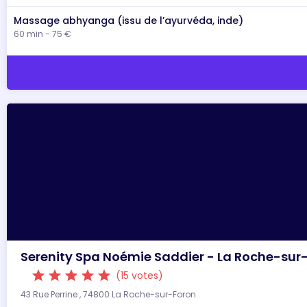
Massage abhyanga (issu de l’ayurvéda, inde)
60 min - 75 €
Serenity Spa Noémie Saddier - La Roche-sur
star
star
star
star
star
(15 votes)
43 Rue Perrine , 74800 La Roche-sur-Foron