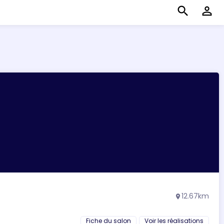
search
perm_identity
12.67km
location_on
Fiche du salon
Voir les réalisations