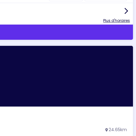
arrow_forward_ios
Plus d'horaires
24.65km
location_on