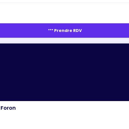
more_horiz
Prendre RDV
-Foron