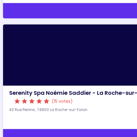
Serenity Spa Noémie Saddier - La Roche-sur
star
star
star
star
star
(15 votes)
43 Rue Perrine , 74800 La Roche-sur-Foron