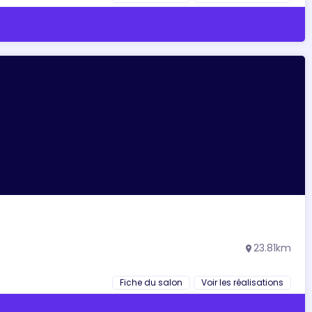
23.81km
location_on
Fiche du salon
Voir les réalisations