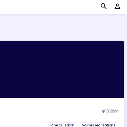
search
perm_identity
13.9km
location_on
Fiche du salon
Voir les réalisations