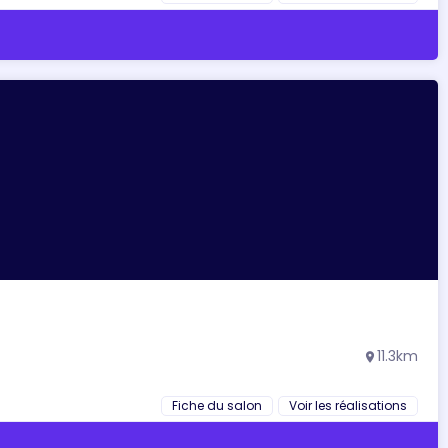
11.3km
location_on
Fiche du salon
Voir les réalisations