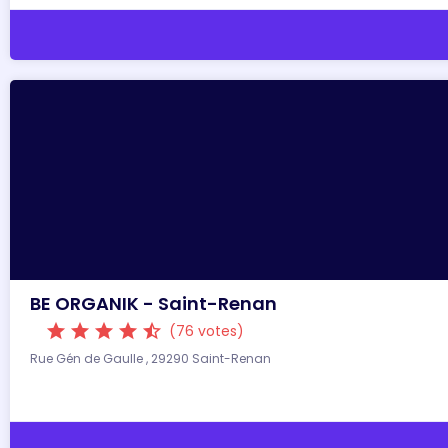
BE ORGANIK - Saint-Renan
star
star
star
star
star_half
(76 votes)
Rue Gén de Gaulle , 29290 Saint-Renan