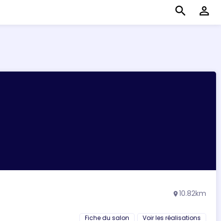
search
perm_identity
10.82km
location_on
Fiche du salon
Voir les réalisations