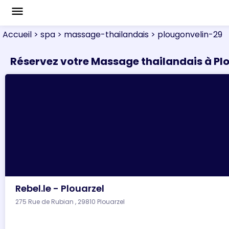
menu
Accueil
> spa
> massage-thailandais
> plougonvelin-29
Réservez votre Massage thailandais à Pl
Rebel.le - Plouarzel
275 Rue de Rubian , 29810 Plouarzel