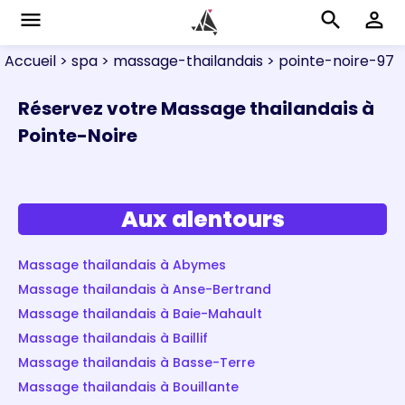
menu
search
perm_identity
Accueil
> spa
> massage-thailandais
> pointe-noire-97
Réservez votre Massage thailandais à
Pointe-Noire
Aux alentours
Massage thailandais à Abymes
Massage thailandais à Anse-Bertrand
Massage thailandais à Baie-Mahault
Massage thailandais à Baillif
Massage thailandais à Basse-Terre
Massage thailandais à Bouillante