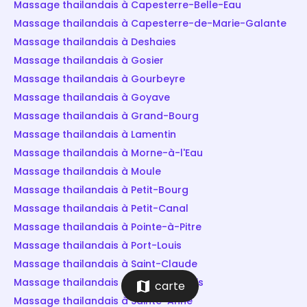
Massage thailandais à Capesterre-Belle-Eau
Massage thailandais à Capesterre-de-Marie-Galante
Massage thailandais à Deshaies
Massage thailandais à Gosier
Massage thailandais à Gourbeyre
Massage thailandais à Goyave
Massage thailandais à Grand-Bourg
Massage thailandais à Lamentin
Massage thailandais à Morne-à-l'Eau
Massage thailandais à Moule
Massage thailandais à Petit-Bourg
Massage thailandais à Petit-Canal
Massage thailandais à Pointe-à-Pitre
Massage thailandais à Port-Louis
Massage thailandais à Saint-Claude
Massage thailandais à Saint-François
map
carte
Massage thailandais à Sainte-Anne