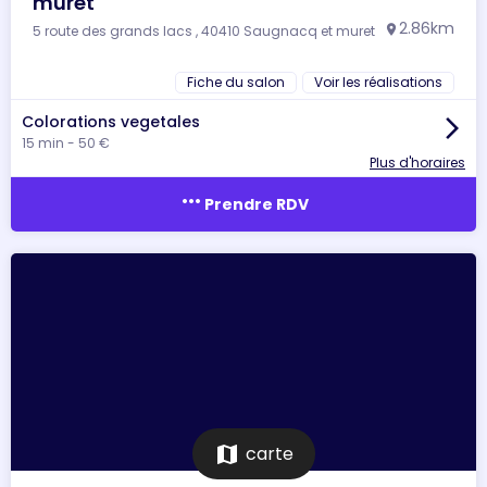
muret
2.86km
5 route des grands lacs , 40410 Saugnacq et muret
location_on
Fiche du salon
Voir les réalisations
Colorations vegetales
arrow_forward_ios
15 min - 50 €
Plus d'horaires
more_horiz
Prendre RDV
map
carte