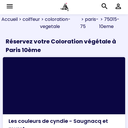
menu
search
perm_identity
Accueil
> coiffeur
> coloration-
> paris-
> 75015-
vegetale
75
10eme
Réservez votre Coloration végétale à
Paris 10ème
Les couleurs de cyndie - Saugnacq et