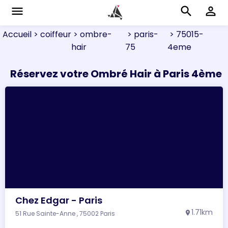
menu
search
perm_identity
Accueil
> coiffeur
> ombre-
> paris-
> 75015-
hair
75
4eme
Réservez votre Ombré Hair à Paris 4ème
Chez Edgar - Paris
1.71km
51 Rue Sainte-Anne , 75002 Paris
location_on