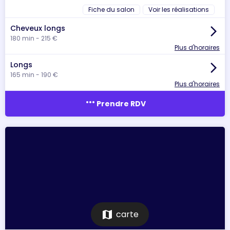
Fiche du salon
Voir les réalisations
Cheveux longs
arrow_forward_ios
180 min - 215 €
Plus d'horaires
Longs
arrow_forward_ios
165 min - 190 €
Plus d'horaires
more_horiz
Prendre RDV
map
carte