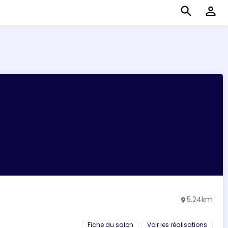
search
perm_identity
5.24km
location_on
Fiche du salon
Voir les réalisations