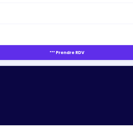
more_horiz
Prendre RDV