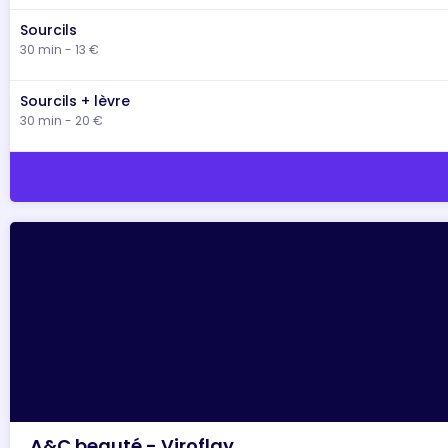
Sourcils
30 min - 13 €
Sourcils + lèvre
30 min - 20 €
A&C beauté - Viroflay