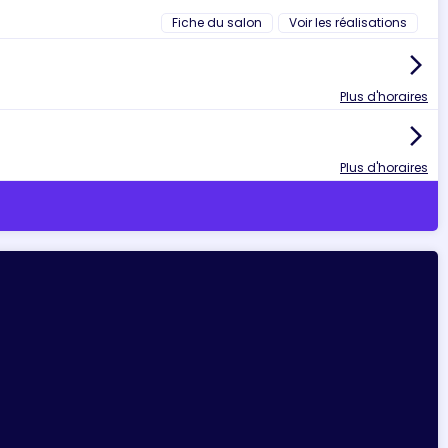
Fiche du salon
Voir les réalisations
arrow_forward_ios
Plus d'horaires
arrow_forward_ios
Plus d'horaires