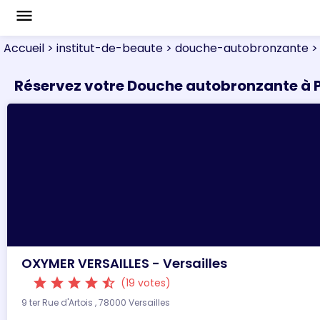
menu
Accueil
> institut-de-beaute
> douche-autobronzante
>
Réservez votre Douche autobronzante à 
OXYMER VERSAILLES - Versailles
star
star
star
star
star_half
(19 votes)
9 ter Rue d'Artois , 78000 Versailles