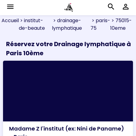
menu
search
perm_identity
Accueil
> institut-
> drainage-
> paris-
> 75015-
de-beaute
lymphatique
75
10eme
Réservez votre Drainage lymphatique à
Paris 10ème
Madame Z l'institut (ex: Nini de Paname)