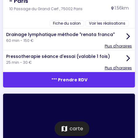
- Paris
1.56km
10 Passage du Grand Cerf , 75002 Paris
location_on
Fiche du salon
Voir les réalisations
Drainage lymphatique méthode "renata franca"
arrow_forward_ios
60 min - 150 €
Plus d'horaires
Pressotherapie séance d'essai (valable 1 fois)
arrow_forward_ios
25 min - 30 €
Plus d'horaires
more_horiz
Prendre RDV
map
carte