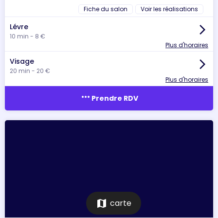
Fiche du salon
Voir les réalisations
Lévre
arrow_forward_ios
10 min - 8 €
Plus d'horaires
Visage
arrow_forward_ios
20 min - 20 €
Plus d'horaires
more_horiz
Prendre RDV
map
carte