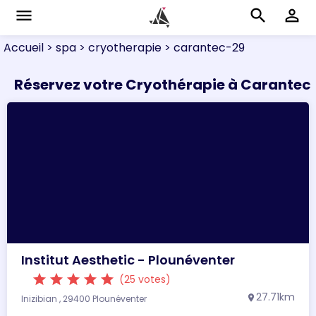
menu
search
perm_identity
Accueil
> spa
> cryotherapie
> carantec-29
Réservez votre Cryothérapie à Carantec
Institut Aesthetic - Plounéventer
star
star
star
star
star
(25 votes)
27.71km
Inizibian , 29400 Plounéventer
location_on