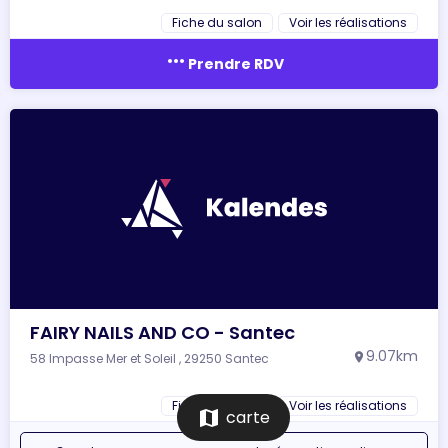
Fiche du salon
Voir les réalisations
more_horiz
Prendre RDV
FAIRY NAILS AND CO - Santec
9.07km
58 Impasse Mer et Soleil , 29250 Santec
location_on
Fiche du salon
Voir les réalisations
map
carte