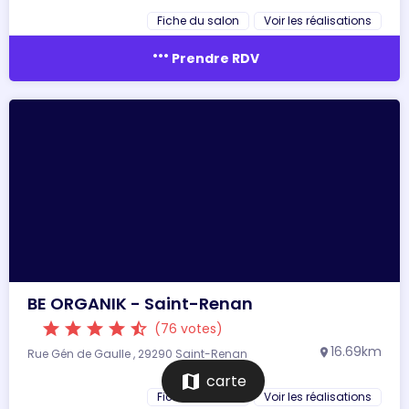
Fiche du salon
Voir les réalisations
more_horiz
Prendre RDV
BE ORGANIK - Saint-Renan
star
star
star
star
star_half
(76 votes)
16.69km
Rue Gén de Gaulle , 29290 Saint-Renan
location_on
map
carte
Fiche du salon
Voir les réalisations