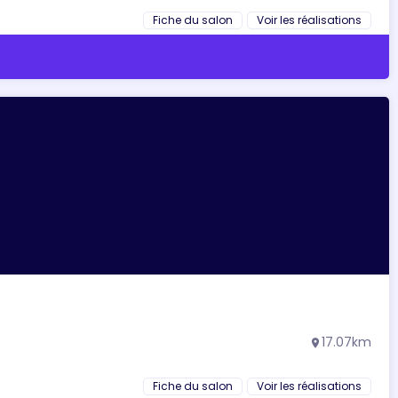
Fiche du salon
Voir les réalisations
17.07km
location_on
Fiche du salon
Voir les réalisations