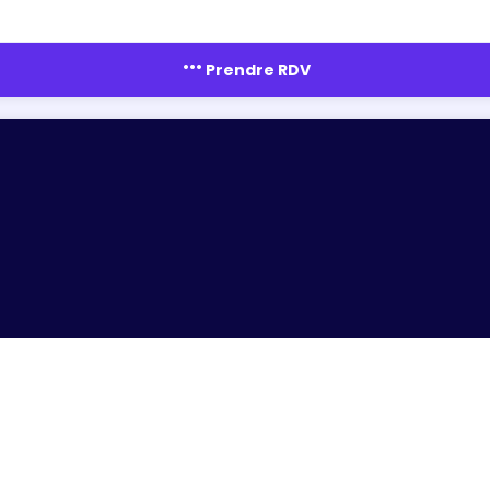
more_horiz
Prendre RDV