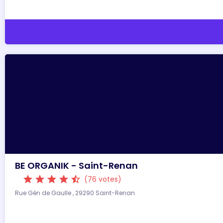
BE ORGANIK - Saint-Renan
star
star
star
star
star_half
(76 votes)
Rue Gén de Gaulle , 29290 Saint-Renan