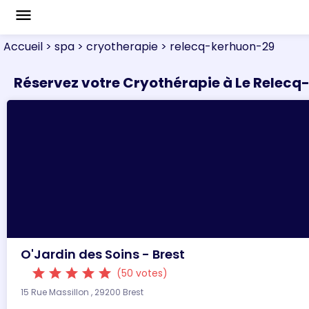
menu
Accueil
> spa
> cryotherapie
> relecq-kerhuon-29
Réservez votre Cryothérapie à Le Relec
O'Jardin des Soins - Brest
star
star
star
star
star
(50 votes)
15 Rue Massillon , 29200 Brest