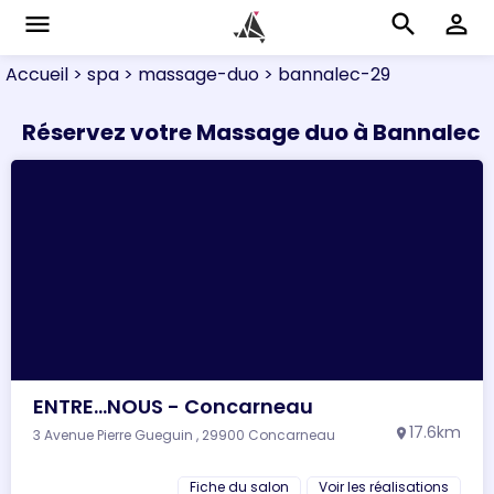
menu
search
perm_identity
Accueil
> spa
> massage-duo
> bannalec-29
Réservez votre Massage duo à Bannalec
ENTRE...NOUS - Concarneau
17.6km
3 Avenue Pierre Gueguin , 29900 Concarneau
location_on
Fiche du salon
Voir les réalisations