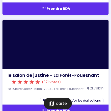
more_horiz
Prendre RDV
le salon de justine - La Forêt-Fouesnant
star
star
star
star
star_half
(321 votes)
21.79km
2c Rue Per Jakez Hélias , 29940 La Forêt-Fouesnant
location_on
Fiche du salon
Voir les réalisations
map
carte
more_horiz
Prendre RDV