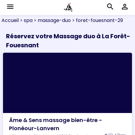
menu
search
perm_identity
Accueil
> spa
> massage-duo
> foret-fouesnant-29
Réservez votre Massage duo à La Forêt-
Fouesnant
Âme & Sens massage bien-être -
Plonéour-Lanvern