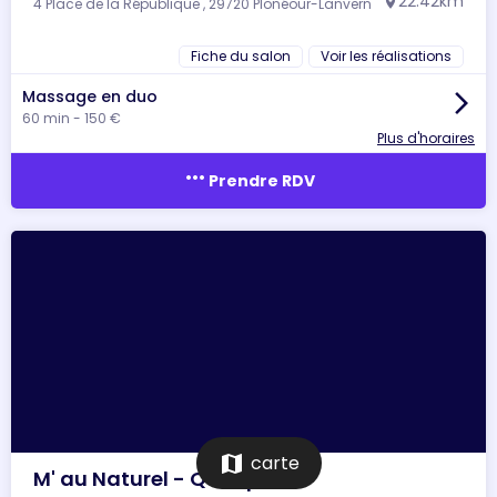
22.42km
4 Place de la République , 29720 Plonéour-Lanvern
location_on
Fiche du salon
Voir les réalisations
Massage en duo
arrow_forward_ios
60 min - 150 €
Plus d'horaires
more_horiz
Prendre RDV
map
carte
M' au Naturel - Quimper