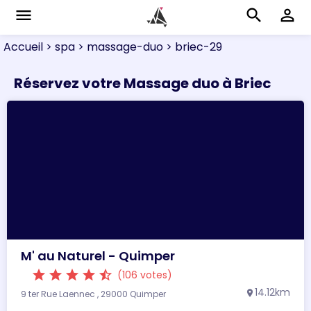
menu
search
perm_identity
Accueil
> spa
> massage-duo
> briec-29
Réservez votre Massage duo à Briec
M' au Naturel - Quimper
star
star
star
star
star_half
(106 votes)
14.12km
9 ter Rue Laennec , 29000 Quimper
location_on